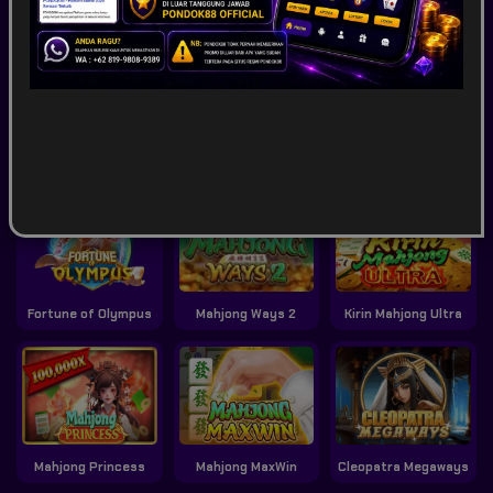
SPORTSBOOK
ARCADE
LOTTERY
POKER
Game Terpopuler
Tampilkan Lainnya
Fortune of Olympus
Kirin Mahjong Ultra
Mahjong Ways 2
Mahjong Princess
Mahjong MaxWin
Cleopatra Megaways